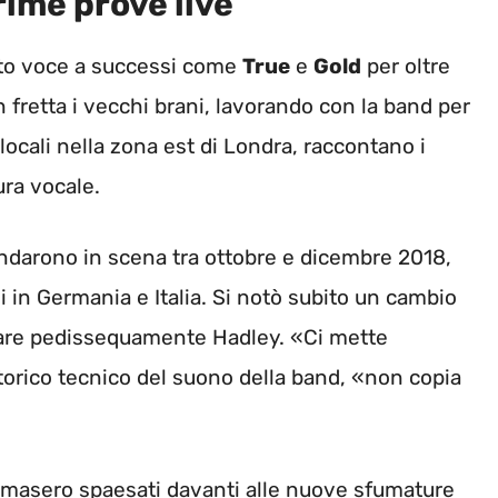
rime prove live
ato voce a successi come
True
e
Gold
per oltre
 fretta i vecchi brani, lavorando con la band per
locali nella zona est di Londra, raccontano i
ura vocale.
andarono in scena tra ottobre e dicembre 2018,
 in Germania e Italia. Si notò subito un cambio
itare pedissequamente Hadley. «Ci mette
torico tecnico del suono della band, «non copia
i rimasero spaesati davanti alle nuove sfumature