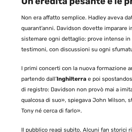
Un’eredità pesante e le p
Non era affatto semplice. Hadley aveva d
quarant’anni. Davidson dovette imparare in
sistemare ogni dettaglio: prove intense in 
testimoni, con discussioni su ogni sfumat
I primi concerti con la nuova formazione 
partendo dall’
Inghilterra
e poi spostandosi
di registro: Davidson non provò mai a im
qualcosa di suo», spiegava John Wilson, s
Tony né cerca di farlo».
Il pubblico reagì subito. Alcuni fan storic