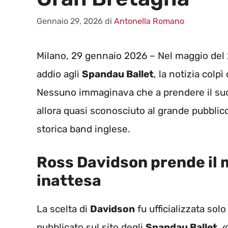
Gennaio 29, 2026
di
Antonella Romano
Milano, 29 gennaio 2026 – Nel maggio del
addio agli
Spandau Ballet
, la notizia colp
Nessuno immaginava che a prendere il suo
allora quasi sconosciuto al grande pubbli
storica band inglese.
Ross Davidson prende il 
inattesa
La scelta di
Davidson
fu ufficializzata so
pubblicato sul sito degli
Spandau Ballet
. 