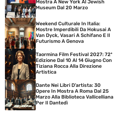
Mostra A New York Al Jewish
Museum Dal 20 Marzo
Weekend Culturale In Italia:
Mostre Imperdibili Da Hokusai A
Van Dyck, Vasari A Schifano E Il
Futurismo A Genova
Taormina Film Festival 2027: 72ª
Edizione Dal 10 Al 14 Giugno Con
Tiziana Rocca Alla Direzione
Artistica
Dante Nei Libri D’artista: 30
Opere In Mostra A Roma Dal 25
Marzo Alla Biblioteca Vallicelliana
Per Il Dantedì