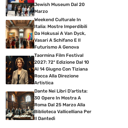
Jewish Museum Dal 20
Marzo
Weekend Culturale In
Italia: Mostre Imperdibili
Da Hokusai A Van Dyck,
Vasari A Schifano E Il
Futurismo A Genova
Taormina Film Festival
2027: 72ª Edizione Dal 10
Al 14 Giugno Con Tiziana
Rocca Alla Direzione
Artistica
Dante Nei Libri D’artista:
30 Opere In Mostra A
Roma Dal 25 Marzo Alla
Biblioteca Vallicelliana Per
Il Dantedì