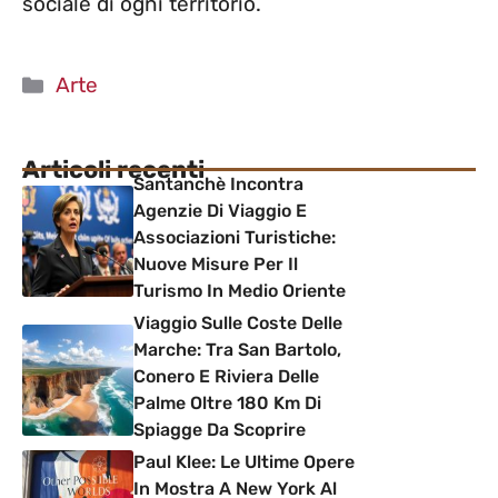
sociale di ogni territorio.
Categorie
Arte
Articoli recenti
Santanchè Incontra
Agenzie Di Viaggio E
Associazioni Turistiche:
Nuove Misure Per Il
Turismo In Medio Oriente
Viaggio Sulle Coste Delle
Marche: Tra San Bartolo,
Conero E Riviera Delle
Palme Oltre 180 Km Di
Spiagge Da Scoprire
Paul Klee: Le Ultime Opere
In Mostra A New York Al