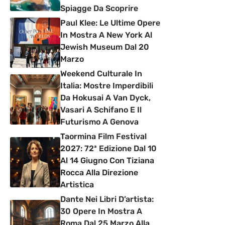
Spiagge Da Scoprire
Paul Klee: Le Ultime Opere
In Mostra A New York Al
Jewish Museum Dal 20
Marzo
Weekend Culturale In
Italia: Mostre Imperdibili
Da Hokusai A Van Dyck,
Vasari A Schifano E Il
Futurismo A Genova
Taormina Film Festival
2027: 72ª Edizione Dal 10
Al 14 Giugno Con Tiziana
Rocca Alla Direzione
Artistica
Dante Nei Libri D’artista:
30 Opere In Mostra A
Roma Dal 25 Marzo Alla