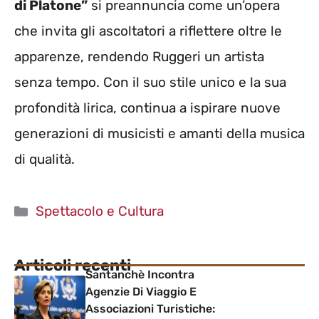
di Platone”
si preannuncia come un’opera
che invita gli ascoltatori a riflettere oltre le
apparenze, rendendo Ruggeri un artista
senza tempo. Con il suo stile unico e la sua
profondità lirica, continua a ispirare nuove
generazioni di musicisti e amanti della musica
di qualità.
Categorie
Spettacolo e Cultura
Articoli recenti
Santanchè Incontra
Agenzie Di Viaggio E
Associazioni Turistiche: