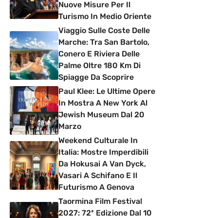
Nuove Misure Per Il
Turismo In Medio Oriente
Viaggio Sulle Coste Delle
Marche: Tra San Bartolo,
Conero E Riviera Delle
Palme Oltre 180 Km Di
Spiagge Da Scoprire
Paul Klee: Le Ultime Opere
In Mostra A New York Al
Jewish Museum Dal 20
Marzo
Weekend Culturale In
Italia: Mostre Imperdibili
Da Hokusai A Van Dyck,
Vasari A Schifano E Il
Futurismo A Genova
Taormina Film Festival
2027: 72ª Edizione Dal 10