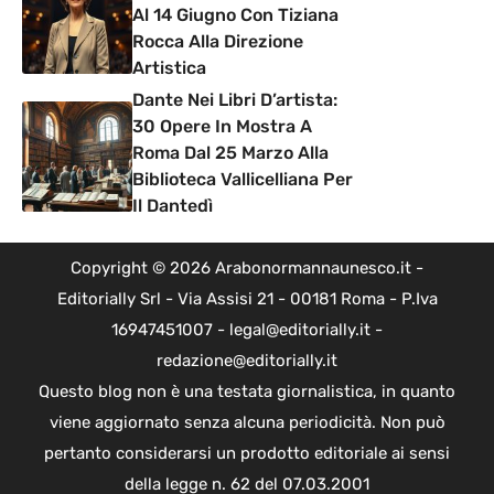
Al 14 Giugno Con Tiziana
Rocca Alla Direzione
Artistica
Dante Nei Libri D’artista:
30 Opere In Mostra A
Roma Dal 25 Marzo Alla
Biblioteca Vallicelliana Per
Il Dantedì
Copyright © 2026 Arabonormannaunesco.it -
Editorially Srl - Via Assisi 21 - 00181 Roma - P.Iva
16947451007 - legal@editorially.it -
redazione@editorially.it
Questo blog non è una testata giornalistica, in quanto
viene aggiornato senza alcuna periodicità. Non può
pertanto considerarsi un prodotto editoriale ai sensi
della legge n. 62 del 07.03.2001