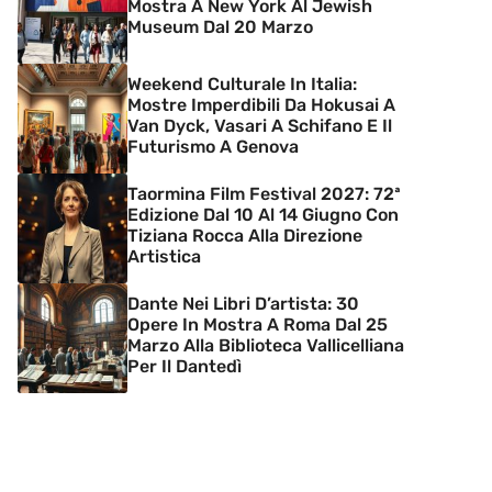
Mostra A New York Al Jewish
Museum Dal 20 Marzo
Weekend Culturale In Italia:
Mostre Imperdibili Da Hokusai A
Van Dyck, Vasari A Schifano E Il
Futurismo A Genova
Taormina Film Festival 2027: 72ª
Edizione Dal 10 Al 14 Giugno Con
Tiziana Rocca Alla Direzione
Artistica
Dante Nei Libri D’artista: 30
Opere In Mostra A Roma Dal 25
Marzo Alla Biblioteca Vallicelliana
Per Il Dantedì