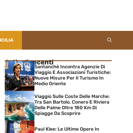
ICILIA
Articoli recenti
Santanchè Incontra Agenzie Di
Viaggio E Associazioni Turistiche:
Nuove Misure Per Il Turismo In
Medio Oriente
Viaggio Sulle Coste Delle Marche:
Tra San Bartolo, Conero E Riviera
Delle Palme Oltre 180 Km Di
Spiagge Da Scoprire
Paul Klee: Le Ultime Opere In