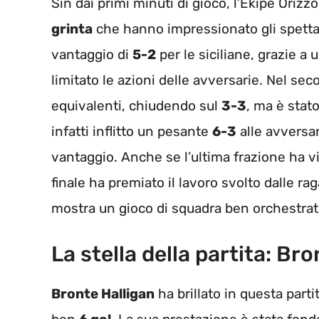
Sin dai primi minuti di gioco, l’Ekipe Ori
grinta
che hanno impressionato gli spettat
vantaggio di
5-2
per le siciliane, grazie a 
limitato le azioni delle avversarie. Nel se
equivalenti, chiudendo sul
3-3
, ma è stato
infatti inflitto un pesante
6-3
alle avversar
vantaggio. Anche se l’ultima frazione ha vi
finale ha premiato il lavoro svolto dalle ra
mostra un gioco di squadra ben orchestrat
La stella della partita: Br
Bronte Halligan
ha brillato in questa part