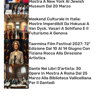
Mostra A New York Al Jewish
Museum Dal 20 Marzo
Weekend Culturale In Italia:
Mostre Imperdibili Da Hokusai A
Van Dyck, Vasari A Schifano E Il
Futurismo A Genova
Taormina Film Festival 2027: 72ª
Edizione Dal 10 Al 14 Giugno Con
Tiziana Rocca Alla Direzione
Artistica
Dante Nei Libri D’artista: 30
Opere In Mostra A Roma Dal 25
Marzo Alla Biblioteca Vallicelliana
Per Il Dantedì