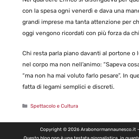
con la spesa ogni venerdì e dava una mano 
grandi imprese ma tanta attenzione per chi 
oggi vengono ricordati con più forza da ch
Chi resta parla piano davanti al portone o 
nel corpo ma non nell’animo: “Sapeva cos
“ma non ha mai voluto farlo pesare”. In quel
fatta di legami semplici e discreti.
Categorie
Spettacolo e Cultura
Copyright © 2026 Arabonormannaunesco.it - Edi
Questo blog non è una testata giornalistica, in quant