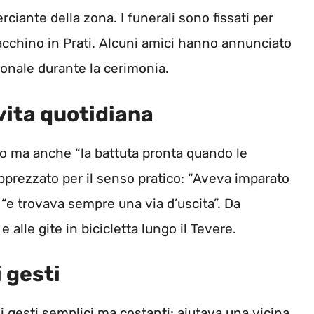
ciante della zona. I funerali sono fissati per
oacchino in Prati. Alcuni amici hanno annunciato
nale durante la cerimonia.
 vita quotidiana
oro ma anche “la battuta pronta quando le
apprezzato per il senso pratico: “Aveva imparato
 “e trovava sempre una via d’uscita”. Da
 alle gite in bicicletta lungo il Tevere.
i gesti
i gesti semplici ma costanti: aiutava una vicina