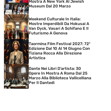
Mostra A New York Al Jewish
Museum Dal 20 Marzo
Weekend Culturale In Italia:
Mostre Imperdibili Da Hokusai A
Van Dyck, Vasari A Schifano E Il
Futurismo A Genova
Taormina Film Festival 2027: 72ª
Edizione Dal 10 Al 14 Giugno Con
Tiziana Rocca Alla Direzione
Artistica
Dante Nei Libri D’artista: 30
Opere In Mostra A Roma Dal 25
Marzo Alla Biblioteca Vallicelliana
Per Il Dantedì