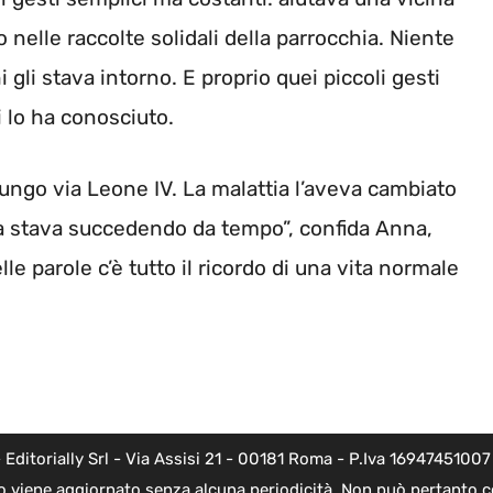
nelle raccolte solidali della parrocchia. Niente
gli stava intorno. E proprio quei piccoli gesti
i lo ha conosciuto.
lungo via Leone IV. La malattia l’aveva cambiato
a stava succedendo da tempo”, confida Anna,
le parole c’è tutto il ricordo di una vita normale
torially Srl - Via Assisi 21 - 00181 Roma - P.Iva 16947451007 - l
o viene aggiornato senza alcuna periodicità. Non può pertanto co