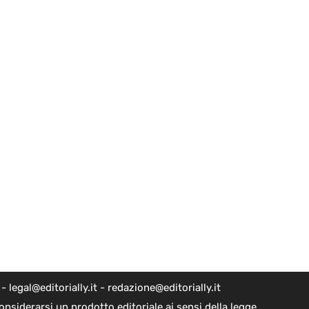
egal@editorially.it - redazione@editorially.it
nsiderarsi un prodotto editoriale ai sensi della legge