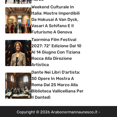
Weekend Culturale In
Italia: Mostre Imperdibili
Da Hokusai A Van Dyck,
Vasari A Schifano E Il
Futurismo A Genova
Taormina Film Festival
2027: 72ª Edizione Dal 10
Al 14 Giugno Con Tiziana
Rocca Alla Direzione
Artistica
Dante Nei Libri D’artista:
30 Opere In Mostra A
Roma Dal 25 Marzo Alla
Biblioteca Vallicelliana Per
Il Dantedì
Copyright © 2026 Arabonormannaunesco.it -