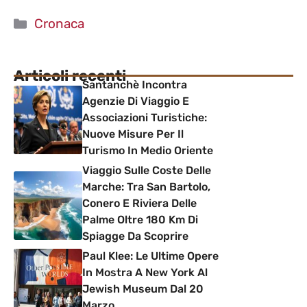
Categorie
Cronaca
Articoli recenti
Santanchè Incontra
Agenzie Di Viaggio E
Associazioni Turistiche:
Nuove Misure Per Il
Turismo In Medio Oriente
Viaggio Sulle Coste Delle
Marche: Tra San Bartolo,
Conero E Riviera Delle
Palme Oltre 180 Km Di
Spiagge Da Scoprire
Paul Klee: Le Ultime Opere
In Mostra A New York Al
Jewish Museum Dal 20
Marzo