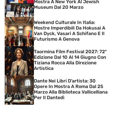
Mostra A New York Al Jewish
Museum Dal 20 Marzo
Weekend Culturale In Italia:
Mostre Imperdibili Da Hokusai A
Van Dyck, Vasari A Schifano E Il
Futurismo A Genova
Taormina Film Festival 2027: 72ª
Edizione Dal 10 Al 14 Giugno Con
Tiziana Rocca Alla Direzione
Artistica
Dante Nei Libri D’artista: 30
Opere In Mostra A Roma Dal 25
Marzo Alla Biblioteca Vallicelliana
Per Il Dantedì