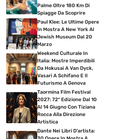
Palme Oltre 180 Km Di
Spiagge Da Scoprire
Paul Klee: Le Ultime Opere
In Mostra A New York Al
Jewish Museum Dal 20
Marzo
Weekend Culturale In
Italia: Mostre Imperdibili
Da Hokusai A Van Dyck,
Vasari A Schifano E Il
Futurismo A Genova
Taormina Film Festival
2027: 72ª Edizione Dal 10
Al 14 Giugno Con Tiziana
Rocca Alla Direzione
Artistica
Dante Nei Libri D’artista:
30 Opere In Mostra A