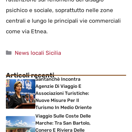
psichico e sociale, soprattutto nelle zone
centrali e lungo le principali vie commerciali
come via Etnea.
Categorie
News locali Sicilia
Articoli recenti
Santanchè Incontra
Agenzie Di Viaggio E
Associazioni Turistiche:
Nuove Misure Per Il
Turismo In Medio Oriente
Viaggio Sulle Coste Delle
Marche: Tra San Bartolo,
Conero E Riviera Delle