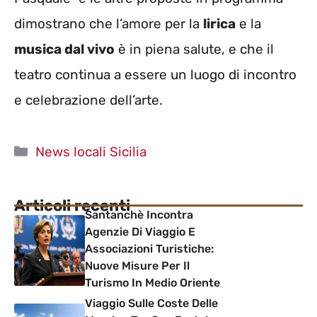
dimostrano che l’amore per la
lirica
e la
musica dal vivo
è in piena salute, e che il
teatro continua a essere un luogo di incontro
e celebrazione dell’arte.
Categorie
News locali Sicilia
Articoli recenti
Santanchè Incontra
Agenzie Di Viaggio E
Associazioni Turistiche:
Nuove Misure Per Il
Turismo In Medio Oriente
Viaggio Sulle Coste Delle