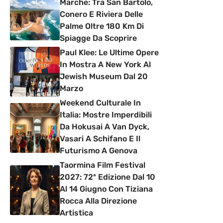
Marche: Tra San Bartolo,
Conero E Riviera Delle
Palme Oltre 180 Km Di
Spiagge Da Scoprire
Paul Klee: Le Ultime Opere
In Mostra A New York Al
Jewish Museum Dal 20
Marzo
Weekend Culturale In
Italia: Mostre Imperdibili
Da Hokusai A Van Dyck,
Vasari A Schifano E Il
Futurismo A Genova
Taormina Film Festival
2027: 72ª Edizione Dal 10
Al 14 Giugno Con Tiziana
Rocca Alla Direzione
Artistica