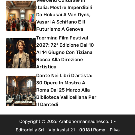
Weekend Culturale In
Italia: Mostre Imperdibili
Da Hokusai A Van Dyck,
Vasari A Schifano E Il
Futurismo A Genova
Taormina Film Festival
2027: 72ª Edizione Dal 10
Al 14 Giugno Con Tiziana
Rocca Alla Direzione
Artistica
Dante Nei Libri D’artista:
30 Opere In Mostra A
Roma Dal 25 Marzo Alla
Biblioteca Vallicelliana Per
Il Dantedì
Copyright © 2026 Arabonormannaunesco.it -
Editorially Srl - Via Assisi 21 - 00181 Roma - P.Iva