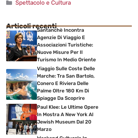
Categorie
Spettacolo e Cultura
Articoli recenti
Santanchè Incontra
Agenzie Di Viaggio E
Associazioni Turistiche:
Nuove Misure Per Il
Turismo In Medio Oriente
Viaggio Sulle Coste Delle
Marche: Tra San Bartolo,
Conero E Riviera Delle
Palme Oltre 180 Km Di
Spiagge Da Scoprire
Paul Klee: Le Ultime Opere
In Mostra A New York Al
Jewish Museum Dal 20
Marzo