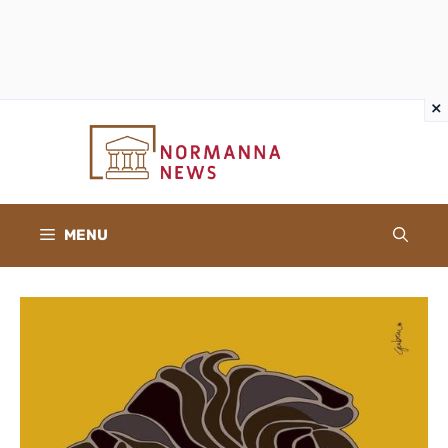
×
×
Vai
al
contenuto
MENU