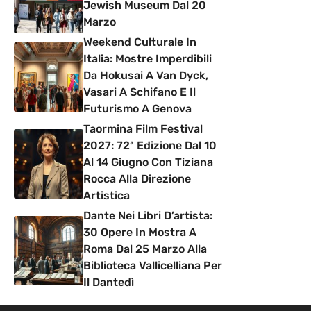
Jewish Museum Dal 20
Marzo
Weekend Culturale In
Italia: Mostre Imperdibili
Da Hokusai A Van Dyck,
Vasari A Schifano E Il
Futurismo A Genova
Taormina Film Festival
2027: 72ª Edizione Dal 10
Al 14 Giugno Con Tiziana
Rocca Alla Direzione
Artistica
Dante Nei Libri D’artista:
30 Opere In Mostra A
Roma Dal 25 Marzo Alla
Biblioteca Vallicelliana Per
Il Dantedì