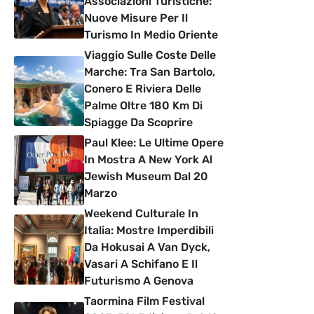
Associazioni Turistiche:
Nuove Misure Per Il
Turismo In Medio Oriente
Viaggio Sulle Coste Delle
Marche: Tra San Bartolo,
Conero E Riviera Delle
Palme Oltre 180 Km Di
Spiagge Da Scoprire
Paul Klee: Le Ultime Opere
In Mostra A New York Al
Jewish Museum Dal 20
Marzo
Weekend Culturale In
Italia: Mostre Imperdibili
Da Hokusai A Van Dyck,
Vasari A Schifano E Il
Futurismo A Genova
Taormina Film Festival