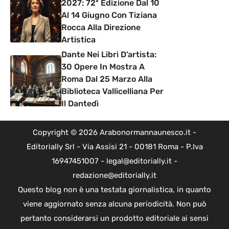
2027: 72ª Edizione Dal 10
Al 14 Giugno Con Tiziana
Rocca Alla Direzione
Artistica
Dante Nei Libri D’artista:
30 Opere In Mostra A
Roma Dal 25 Marzo Alla
Biblioteca Vallicelliana Per
Il Dantedì
Copyright © 2026 Arabonormannaunesco.it -
Editorially Srl - Via Assisi 21 - 00181 Roma - P.Iva
16947451007 - legal@editorially.it -
redazione@editorially.it
Questo blog non è una testata giornalistica, in quanto
viene aggiornato senza alcuna periodicità. Non può
pertanto considerarsi un prodotto editoriale ai sensi