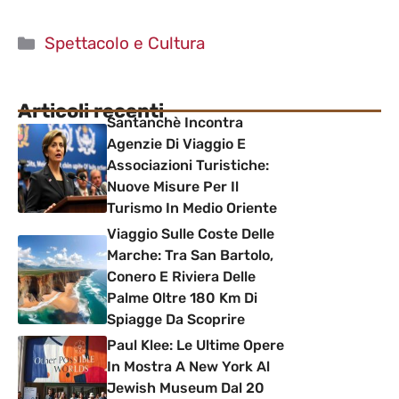
Categorie
Spettacolo e Cultura
Articoli recenti
Santanchè Incontra
Agenzie Di Viaggio E
Associazioni Turistiche:
Nuove Misure Per Il
Turismo In Medio Oriente
Viaggio Sulle Coste Delle
Marche: Tra San Bartolo,
Conero E Riviera Delle
Palme Oltre 180 Km Di
Spiagge Da Scoprire
Paul Klee: Le Ultime Opere
In Mostra A New York Al
Jewish Museum Dal 20