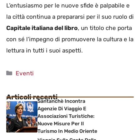
L’entusiasmo per le nuove sfide è palpabile e
la città continua a prepararsi per il suo ruolo di
Capitale italiana del libro
, un titolo che porta
con sé l’impegno di promuovere la cultura e la
lettura in tutti i suoi aspetti.
Categorie
Eventi
Articoli recenti
Santanchè Incontra
Agenzie Di Viaggio E
Associazioni Turistiche:
Nuove Misure Per Il
Turismo In Medio Oriente