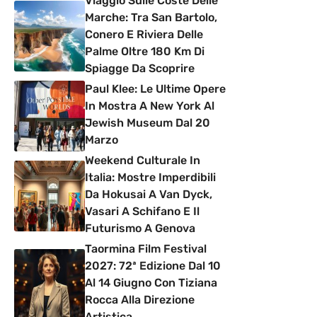
Viaggio Sulle Coste Delle
Marche: Tra San Bartolo,
Conero E Riviera Delle
Palme Oltre 180 Km Di
Spiagge Da Scoprire
Paul Klee: Le Ultime Opere
In Mostra A New York Al
Jewish Museum Dal 20
Marzo
Weekend Culturale In
Italia: Mostre Imperdibili
Da Hokusai A Van Dyck,
Vasari A Schifano E Il
Futurismo A Genova
Taormina Film Festival
2027: 72ª Edizione Dal 10
Al 14 Giugno Con Tiziana
Rocca Alla Direzione
Artistica