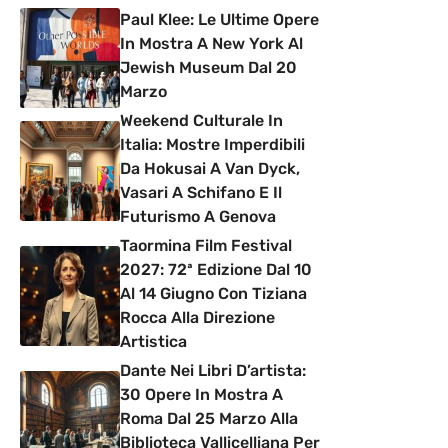
Paul Klee: Le Ultime Opere
In Mostra A New York Al
Jewish Museum Dal 20
Marzo
Weekend Culturale In
Italia: Mostre Imperdibili
Da Hokusai A Van Dyck,
Vasari A Schifano E Il
Futurismo A Genova
Taormina Film Festival
2027: 72ª Edizione Dal 10
Al 14 Giugno Con Tiziana
Rocca Alla Direzione
Artistica
Dante Nei Libri D’artista:
30 Opere In Mostra A
Roma Dal 25 Marzo Alla
Biblioteca Vallicelliana Per