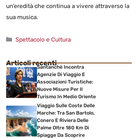
un’eredità che continua a vivere attraverso la
sua musica.
Categorie
Spettacolo e Cultura
Articoli recenti
Santanchè Incontra
Agenzie Di Viaggio E
Associazioni Turistiche:
Nuove Misure Per Il
Turismo In Medio Oriente
Viaggio Sulle Coste Delle
Marche: Tra San Bartolo,
Conero E Riviera Delle
Palme Oltre 180 Km Di
Spiagge Da Scoprire