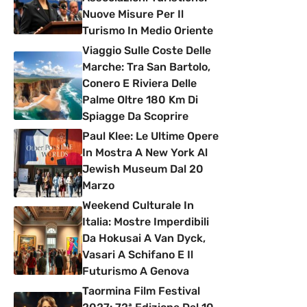
Nuove Misure Per Il
Turismo In Medio Oriente
Viaggio Sulle Coste Delle
Marche: Tra San Bartolo,
Conero E Riviera Delle
Palme Oltre 180 Km Di
Spiagge Da Scoprire
Paul Klee: Le Ultime Opere
In Mostra A New York Al
Jewish Museum Dal 20
Marzo
Weekend Culturale In
Italia: Mostre Imperdibili
Da Hokusai A Van Dyck,
Vasari A Schifano E Il
Futurismo A Genova
Taormina Film Festival