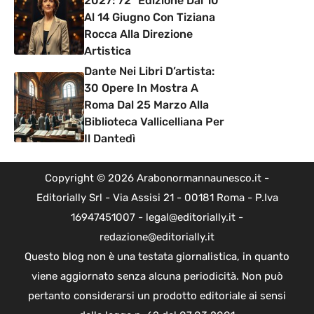
2027: 72ª Edizione Dal 10
Al 14 Giugno Con Tiziana
Rocca Alla Direzione
Artistica
Dante Nei Libri D’artista:
30 Opere In Mostra A
Roma Dal 25 Marzo Alla
Biblioteca Vallicelliana Per
Il Dantedì
Copyright © 2026 Arabonormannaunesco.it -
Editorially Srl - Via Assisi 21 - 00181 Roma - P.Iva
16947451007 - legal@editorially.it -
redazione@editorially.it
Questo blog non è una testata giornalistica, in quanto
viene aggiornato senza alcuna periodicità. Non può
pertanto considerarsi un prodotto editoriale ai sensi