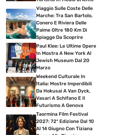
Viaggio Sulle Coste Delle
Marche: Tra San Bartolo,
Conero E Riviera Delle
Palme Oltre 180 Km Di
Spiagge Da Scoprire
Paul Klee: Le Ultime Opere
In Mostra A New York Al
Jewish Museum Dal 20
Marzo
Weekend Culturale In
Italia: Mostre Imperdibili
Da Hokusai A Van Dyck,
Vasari A Schifano E Il
Futurismo A Genova
Taormina Film Festival
2027: 72ª Edizione Dal 10
Al 14 Giugno Con Tiziana