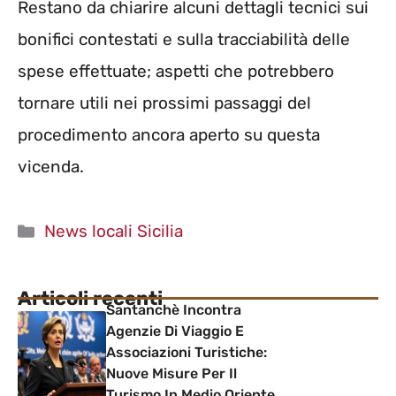
Restano da chiarire alcuni dettagli tecnici sui
bonifici contestati e sulla tracciabilità delle
spese effettuate; aspetti che potrebbero
tornare utili nei prossimi passaggi del
procedimento ancora aperto su questa
vicenda.
Categorie
News locali Sicilia
Articoli recenti
Santanchè Incontra
Agenzie Di Viaggio E
Associazioni Turistiche:
Nuove Misure Per Il
Turismo In Medio Oriente