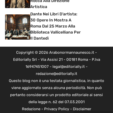
Rocca Alla Direzione
Artistica
Dante Nei Libri D’artista:
30 Opere In Mostra A
Roma Dal 25 Marzo Alla
Biblioteca Vallicelliana Per
Il Dantedì
Copyright © 2026 Arabonormannaunesco.it -
Editorially Srl - Via Assisi 21 - 00181 Roma - P.Iva
16947451007 - legal@editorially.it -
redazione@editorially.it
Questo blog non è una testata giornalistica, in quanto
viene aggiornato senza alcuna periodicità. Non può
pertanto considerarsi un prodotto editoriale ai sensi
della legge n. 62 del 07.03.2001
Redazione
-
Privacy Policy
-
Disclaimer