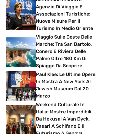
Agenzie Di Viaggio E
Associazioni Turistiche:
Nuove Misure Per Il
Turismo In Medio Oriente
Viaggio Sulle Coste Delle
Marche: Tra San Bartolo,
Conero E Riviera Delle
Palme Oltre 180 Km Di
Spiagge Da Scoprire
Paul Klee: Le Ultime Opere
In Mostra A New York Al
Jewish Museum Dal 20
Marzo
Weekend Culturale In
Italia: Mostre Imperdibili
Da Hokusai A Van Dyck,
Vasari A Schifano E Il
Futurismo A Genova