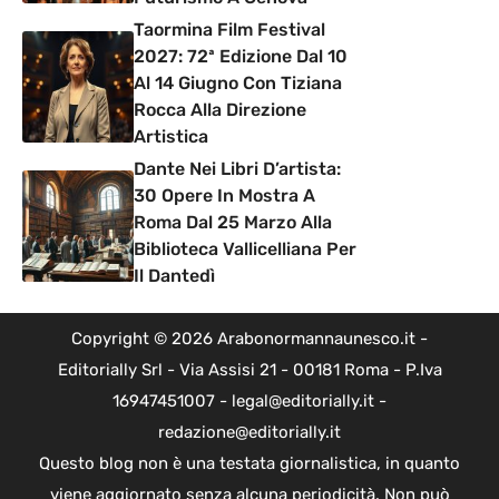
Taormina Film Festival
2027: 72ª Edizione Dal 10
Al 14 Giugno Con Tiziana
Rocca Alla Direzione
Artistica
Dante Nei Libri D’artista:
30 Opere In Mostra A
Roma Dal 25 Marzo Alla
Biblioteca Vallicelliana Per
Il Dantedì
Copyright © 2026 Arabonormannaunesco.it -
Editorially Srl - Via Assisi 21 - 00181 Roma - P.Iva
16947451007 - legal@editorially.it -
redazione@editorially.it
Questo blog non è una testata giornalistica, in quanto
viene aggiornato senza alcuna periodicità. Non può