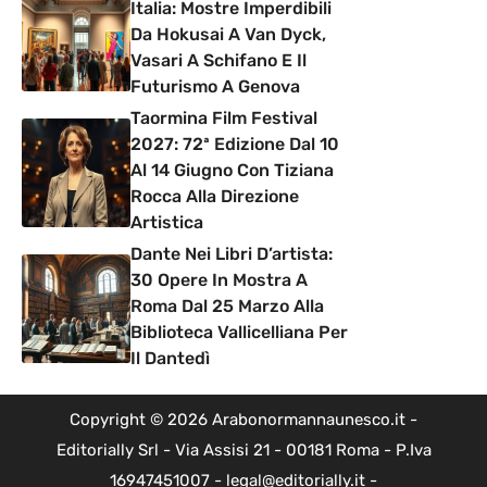
Italia: Mostre Imperdibili
Da Hokusai A Van Dyck,
Vasari A Schifano E Il
Futurismo A Genova
Taormina Film Festival
2027: 72ª Edizione Dal 10
Al 14 Giugno Con Tiziana
Rocca Alla Direzione
Artistica
Dante Nei Libri D’artista:
30 Opere In Mostra A
Roma Dal 25 Marzo Alla
Biblioteca Vallicelliana Per
Il Dantedì
Copyright © 2026 Arabonormannaunesco.it -
Editorially Srl - Via Assisi 21 - 00181 Roma - P.Iva
16947451007 - legal@editorially.it -