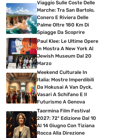
Viaggio Sulle Coste Delle
Marche: Tra San Bartolo,
Conero E Riviera Delle
Palme Oltre 180 Km Di
Spiagge Da Scoprire
Paul Klee: Le Ultime Opere
In Mostra A New York Al
Jewish Museum Dal 20
Marzo
Weekend Culturale In
Italia: Mostre Imperdibili
Da Hokusai A Van Dyck,
Vasari A Schifano E Il
Futurismo A Genova
Taormina Film Festival
2027: 72ª Edizione Dal 10
Al 14 Giugno Con Tiziana
Rocca Alla Direzione