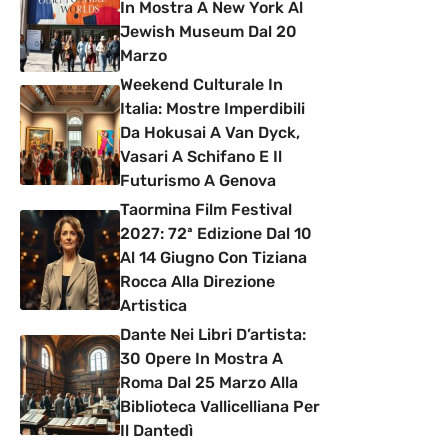
In Mostra A New York Al
Jewish Museum Dal 20
Marzo
Weekend Culturale In
Italia: Mostre Imperdibili
Da Hokusai A Van Dyck,
Vasari A Schifano E Il
Futurismo A Genova
Taormina Film Festival
2027: 72ª Edizione Dal 10
Al 14 Giugno Con Tiziana
Rocca Alla Direzione
Artistica
Dante Nei Libri D’artista:
30 Opere In Mostra A
Roma Dal 25 Marzo Alla
Biblioteca Vallicelliana Per
Il Dantedì