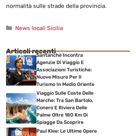
normalità sulle strade della provincia.
Categorie
News locali Sicilia
Articoli recenti
Santanchè Incontra
Agenzie Di Viaggio E
Associazioni Turistiche:
Nuove Misure Per Il
Turismo In Medio Oriente
Viaggio Sulle Coste Delle
Marche: Tra San Bartolo,
Conero E Riviera Delle
Palme Oltre 180 Km Di
Spiagge Da Scoprire
Paul Klee: Le Ultime Opere