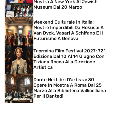
Mostra A New York Al Jewish
Museum Dal 20 Marzo
Weekend Culturale In Italia:
Mostre Imperdibili Da Hokusai A
Van Dyck, Vasari A Schifano E Il
Futurismo A Genova
Taormina Film Festival 2027: 72ª
Edizione Dal 10 Al 14 Giugno Con
Tiziana Rocca Alla Direzione
Artistica
Dante Nei Libri D’artista: 30
Opere In Mostra A Roma Dal 25
Marzo Alla Biblioteca Vallicelliana
Per Il Dantedì