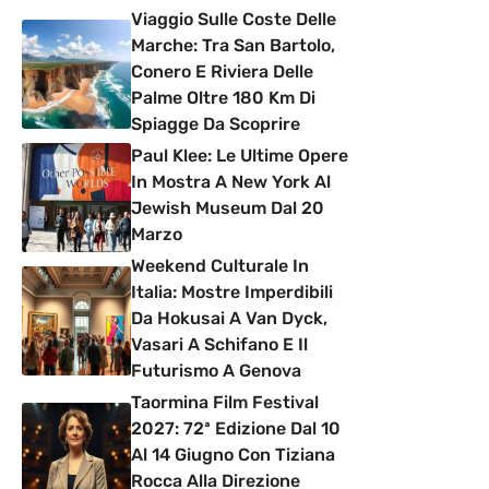
Viaggio Sulle Coste Delle
Marche: Tra San Bartolo,
Conero E Riviera Delle
Palme Oltre 180 Km Di
Spiagge Da Scoprire
Paul Klee: Le Ultime Opere
In Mostra A New York Al
Jewish Museum Dal 20
Marzo
Weekend Culturale In
Italia: Mostre Imperdibili
Da Hokusai A Van Dyck,
Vasari A Schifano E Il
Futurismo A Genova
Taormina Film Festival
2027: 72ª Edizione Dal 10
Al 14 Giugno Con Tiziana
Rocca Alla Direzione