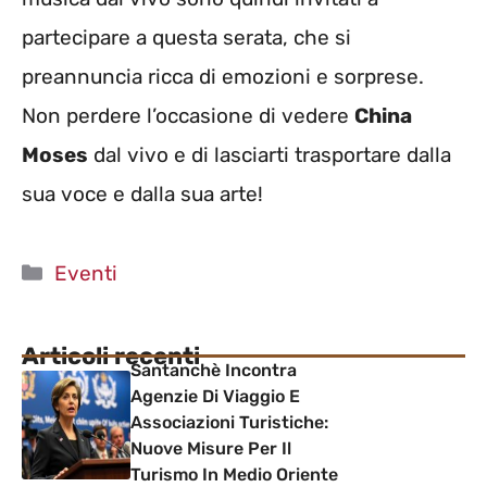
partecipare a questa serata, che si
preannuncia ricca di emozioni e sorprese.
Non perdere l’occasione di vedere
China
Moses
dal vivo e di lasciarti trasportare dalla
sua voce e dalla sua arte!
Categorie
Eventi
Articoli recenti
Santanchè Incontra
Agenzie Di Viaggio E
Associazioni Turistiche:
Nuove Misure Per Il
Turismo In Medio Oriente