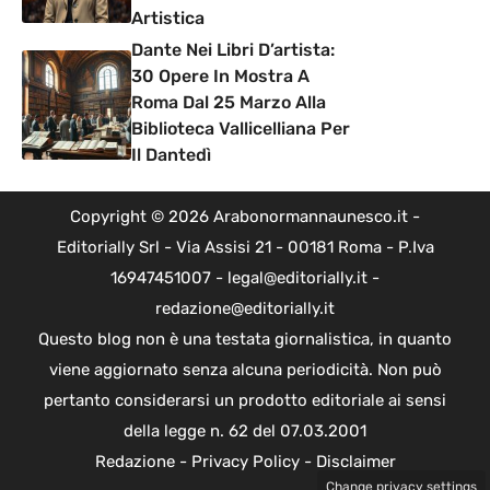
Artistica
Dante Nei Libri D’artista:
30 Opere In Mostra A
Roma Dal 25 Marzo Alla
Biblioteca Vallicelliana Per
Il Dantedì
Copyright © 2026 Arabonormannaunesco.it -
Editorially Srl - Via Assisi 21 - 00181 Roma - P.Iva
16947451007 - legal@editorially.it -
redazione@editorially.it
Questo blog non è una testata giornalistica, in quanto
viene aggiornato senza alcuna periodicità. Non può
pertanto considerarsi un prodotto editoriale ai sensi
della legge n. 62 del 07.03.2001
Redazione
-
Privacy Policy
-
Disclaimer
Change privacy settings