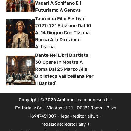
Vasari A Schifano E Il
Futurismo A Genova
Taormina Film Festival
2027: 72ª Edizione Dal 10
Al 14 Giugno Con Tiziana
Rocca Alla Direzione
Artistica
Dante Nei Libri D’artista:
30 Opere In Mostra A
Roma Dal 25 Marzo Alla
Biblioteca Vallicelliana Per
Il Dantedì
Copyright © 2026 Arabonormannaunesco.it -
Editorially Srl - Via Assisi 21 - 00181 Roma - P.Iva
16947451007 - legal@editorially.it -
redazione@editorially.it