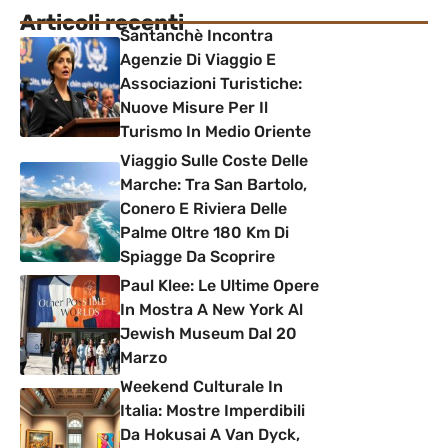
Articoli recenti
Santanchè Incontra
Agenzie Di Viaggio E
Associazioni Turistiche:
Nuove Misure Per Il
Turismo In Medio Oriente
Viaggio Sulle Coste Delle
Marche: Tra San Bartolo,
Conero E Riviera Delle
Palme Oltre 180 Km Di
Spiagge Da Scoprire
Paul Klee: Le Ultime Opere
In Mostra A New York Al
Jewish Museum Dal 20
Marzo
Weekend Culturale In
Italia: Mostre Imperdibili
Da Hokusai A Van Dyck,