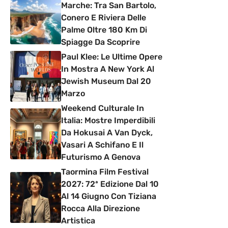
Marche: Tra San Bartolo,
Conero E Riviera Delle
Palme Oltre 180 Km Di
Spiagge Da Scoprire
Paul Klee: Le Ultime Opere
In Mostra A New York Al
Jewish Museum Dal 20
Marzo
Weekend Culturale In
Italia: Mostre Imperdibili
Da Hokusai A Van Dyck,
Vasari A Schifano E Il
Futurismo A Genova
Taormina Film Festival
2027: 72ª Edizione Dal 10
Al 14 Giugno Con Tiziana
Rocca Alla Direzione
Artistica