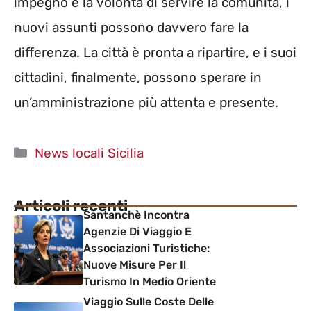
impegno e la volontà di servire la comunità, i
nuovi assunti possono davvero fare la
differenza. La città è pronta a ripartire, e i suoi
cittadini, finalmente, possono sperare in
un’amministrazione più attenta e presente.
Categorie
News locali Sicilia
Articoli recenti
Santanchè Incontra
Agenzie Di Viaggio E
Associazioni Turistiche:
Nuove Misure Per Il
Turismo In Medio Oriente
Viaggio Sulle Coste Delle