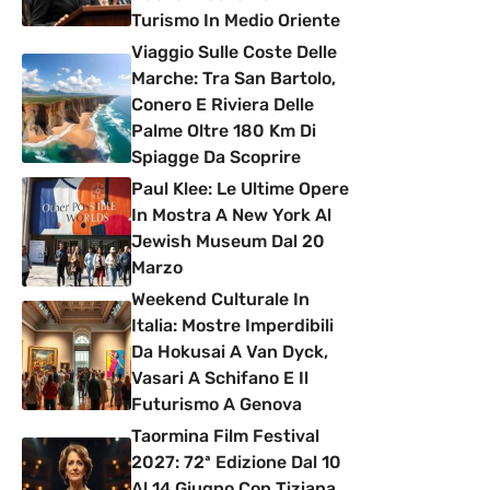
Turismo In Medio Oriente
Viaggio Sulle Coste Delle
Marche: Tra San Bartolo,
Conero E Riviera Delle
Palme Oltre 180 Km Di
Spiagge Da Scoprire
Paul Klee: Le Ultime Opere
In Mostra A New York Al
Jewish Museum Dal 20
Marzo
Weekend Culturale In
Italia: Mostre Imperdibili
Da Hokusai A Van Dyck,
Vasari A Schifano E Il
Futurismo A Genova
Taormina Film Festival
2027: 72ª Edizione Dal 10
Al 14 Giugno Con Tiziana