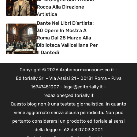
Rocca Alla Direzione
Artistica
Dante Nei Libri D’artista:
30 Opere In Mostra A
Roma Dal 25 Marzo Alla
Biblioteca Vallicelliana Per
Il Dantedì
Copyright © 2026 Arabonormannaunesco.it -
Editorially Srl - Via Assisi 21 - 00181 Roma - P.Iva
16947451007 - legal@editorially.it -
redazione@editorially.it
Questo blog non è una testata giornalistica, in quanto
viene aggiornato senza alcuna periodicità. Non può
pertanto considerarsi un prodotto editoriale ai sensi
della legge n. 62 del 07.03.2001