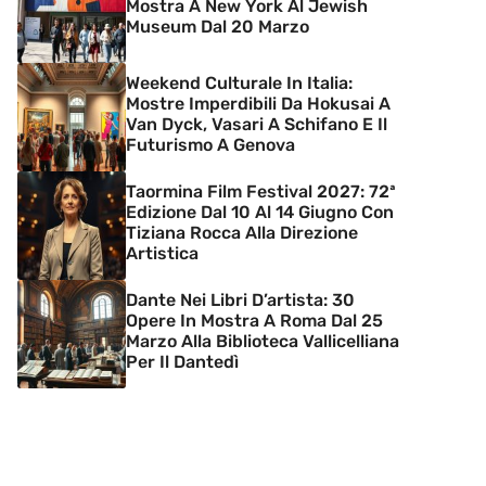
Mostra A New York Al Jewish
Museum Dal 20 Marzo
Weekend Culturale In Italia:
Mostre Imperdibili Da Hokusai A
Van Dyck, Vasari A Schifano E Il
Futurismo A Genova
Taormina Film Festival 2027: 72ª
Edizione Dal 10 Al 14 Giugno Con
Tiziana Rocca Alla Direzione
Artistica
Dante Nei Libri D’artista: 30
Opere In Mostra A Roma Dal 25
Marzo Alla Biblioteca Vallicelliana
Per Il Dantedì