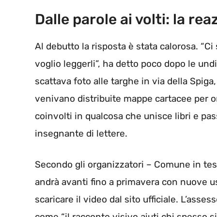
Dalle parole ai volti: la re
Al debutto la risposta è stata calorosa. 
voglio leggerli”, ha detto poco dopo le undi
scattava foto alle targhe in via della Spiga,
venivano distribuite mappe cartacee per or
coinvolti in qualcosa che unisce libri e 
insegnante di lettere.
Secondo gli organizzatori – Comune in testa 
andrà avanti fino a primavera con nuove usc
scaricare il video dal sito ufficiale. L’ass
come “il racconto visivo aiuti chi spesso si