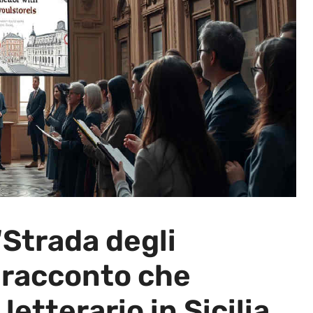
“Strada degli
o-racconto che
letterario in Sicilia