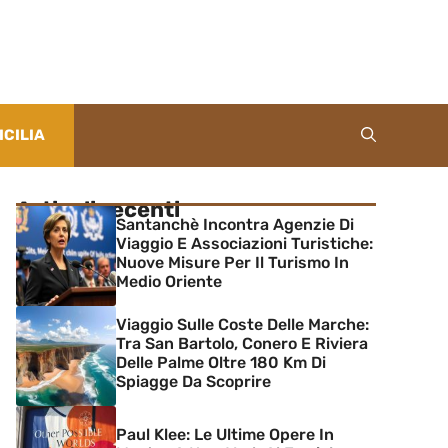
ICILIA
Articoli recenti
Santanchè Incontra Agenzie Di
Viaggio E Associazioni Turistiche:
Nuove Misure Per Il Turismo In
Medio Oriente
Viaggio Sulle Coste Delle Marche:
Tra San Bartolo, Conero E Riviera
Delle Palme Oltre 180 Km Di
Spiagge Da Scoprire
Paul Klee: Le Ultime Opere In