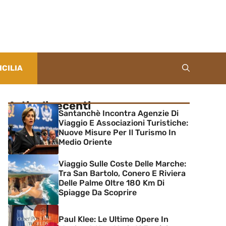
ICILIA
Articoli recenti
Santanchè Incontra Agenzie Di
Viaggio E Associazioni Turistiche:
Nuove Misure Per Il Turismo In
Medio Oriente
Viaggio Sulle Coste Delle Marche:
Tra San Bartolo, Conero E Riviera
Delle Palme Oltre 180 Km Di
Spiagge Da Scoprire
Paul Klee: Le Ultime Opere In