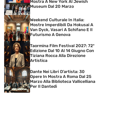
Mostra A New York Al Jewish
Museum Dal 20 Marzo
Weekend Culturale In Italia:
Mostre Imperdibili Da Hokusai A
Van Dyck, Vasari A Schifano E Il
Futurismo A Genova
Taormina Film Festival 2027: 72ª
Edizione Dal 10 Al 14 Giugno Con
Tiziana Rocca Alla Direzione
Artistica
Dante Nei Libri D’artista: 30
Opere In Mostra A Roma Dal 25
Marzo Alla Biblioteca Vallicelliana
Per Il Dantedì