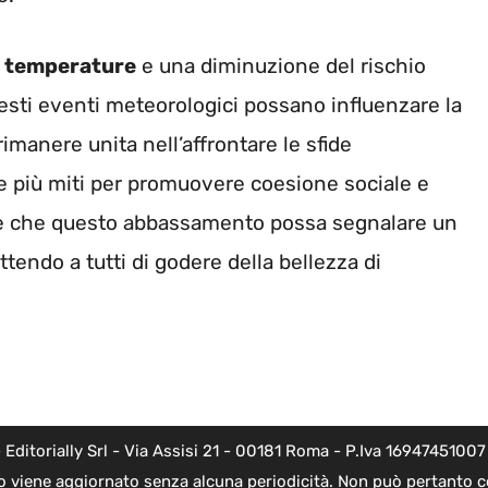
e
temperature
e una diminuzione del rischio
esti eventi meteorologici possano influenzare la
imanere unita nell’affrontare le sfide
re più miti per promuovere coesione sociale e
è che questo abbassamento possa segnalare un
endo a tutti di godere della bellezza di
torially Srl - Via Assisi 21 - 00181 Roma - P.Iva 16947451007 - l
o viene aggiornato senza alcuna periodicità. Non può pertanto co