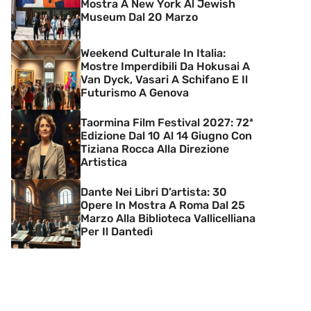
Mostra A New York Al Jewish
Museum Dal 20 Marzo
Weekend Culturale In Italia:
Mostre Imperdibili Da Hokusai A
Van Dyck, Vasari A Schifano E Il
Futurismo A Genova
Taormina Film Festival 2027: 72ª
Edizione Dal 10 Al 14 Giugno Con
Tiziana Rocca Alla Direzione
Artistica
Dante Nei Libri D’artista: 30
Opere In Mostra A Roma Dal 25
Marzo Alla Biblioteca Vallicelliana
Per Il Dantedì