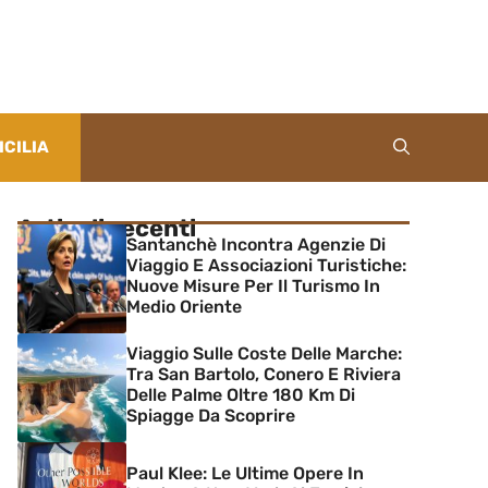
ICILIA
Articoli recenti
Santanchè Incontra Agenzie Di
Viaggio E Associazioni Turistiche:
Nuove Misure Per Il Turismo In
Medio Oriente
Viaggio Sulle Coste Delle Marche:
Tra San Bartolo, Conero E Riviera
Delle Palme Oltre 180 Km Di
Spiagge Da Scoprire
Paul Klee: Le Ultime Opere In