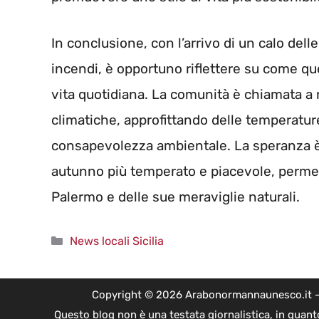
In conclusione, con l’arrivo di un calo dell
incendi, è opportuno riflettere su come qu
vita quotidiana. La comunità è chiamata a r
climatiche, approfittando delle temperatu
consapevolezza ambientale. La speranza 
autunno più temperato e piacevole, permett
Palermo e delle sue meraviglie naturali.
Categorie
News locali Sicilia
Copyright © 2026 Arabonormannaunesco.it - Edi
Questo blog non è una testata giornalistica, in quant