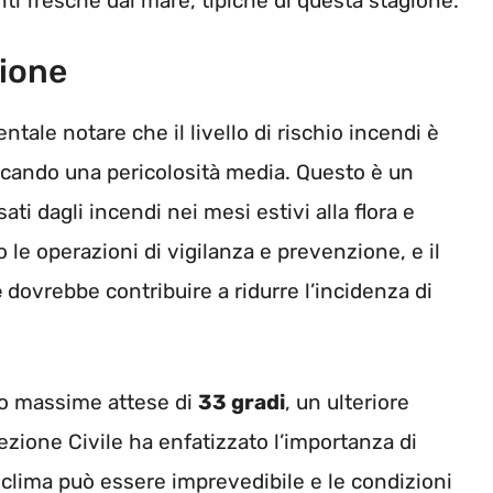
ti fresche dal mare, tipiche di questa stagione.
zione
ntale notare che il livello di rischio incendi è
icando una pericolosità media. Questo è un
ti dagli incendi nei mesi estivi alla flora e
o le operazioni di vigilanza e prevenzione, e il
e
dovrebbe contribuire a ridurre l’incidenza di
no massime attese di
33 gradi
, un ulteriore
ezione Civile ha enfatizzato l’importanza di
il clima può essere imprevedibile e le condizioni