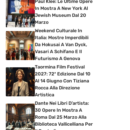
Paul Klee: Le Ultime Opere
In Mostra A New York Al
Jewish Museum Dal 20
Marzo
Weekend Culturale In
Italia: Mostre Imperdibili
Da Hokusai A Van Dyck,
Vasari A Schifano E Il
Futurismo A Genova
Taormina Film Festival
2027: 72ª Edizione Dal 10
Al 14 Giugno Con Tiziana
Rocca Alla Direzione
Artistica
Dante Nei Libri D’artista:
30 Opere In Mostra A
Roma Dal 25 Marzo Alla
Biblioteca Vallicelliana Per