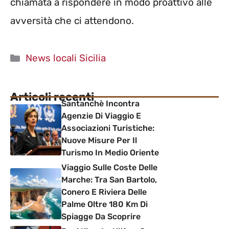
chiamata a rispondere in modo proattivo alle
avversità che ci attendono.
Categorie
News locali Sicilia
Articoli recenti
Santanchè Incontra
Agenzie Di Viaggio E
Associazioni Turistiche:
Nuove Misure Per Il
Turismo In Medio Oriente
Viaggio Sulle Coste Delle
Marche: Tra San Bartolo,
Conero E Riviera Delle
Palme Oltre 180 Km Di
Spiagge Da Scoprire