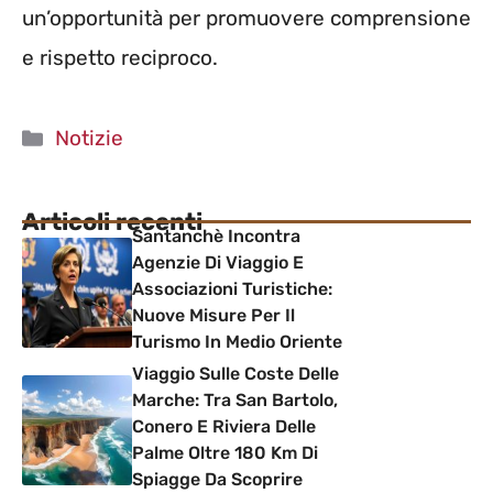
un’opportunità per promuovere comprensione
e rispetto reciproco.
Categorie
Notizie
Articoli recenti
Santanchè Incontra
Agenzie Di Viaggio E
Associazioni Turistiche:
Nuove Misure Per Il
Turismo In Medio Oriente
Viaggio Sulle Coste Delle
Marche: Tra San Bartolo,
Conero E Riviera Delle
Palme Oltre 180 Km Di
Spiagge Da Scoprire