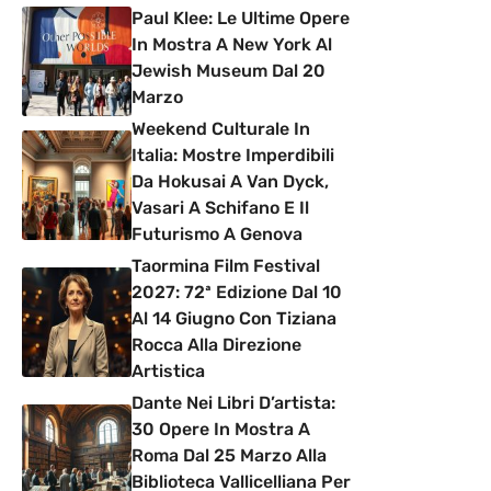
Paul Klee: Le Ultime Opere
In Mostra A New York Al
Jewish Museum Dal 20
Marzo
Weekend Culturale In
Italia: Mostre Imperdibili
Da Hokusai A Van Dyck,
Vasari A Schifano E Il
Futurismo A Genova
Taormina Film Festival
2027: 72ª Edizione Dal 10
Al 14 Giugno Con Tiziana
Rocca Alla Direzione
Artistica
Dante Nei Libri D’artista:
30 Opere In Mostra A
Roma Dal 25 Marzo Alla
Biblioteca Vallicelliana Per