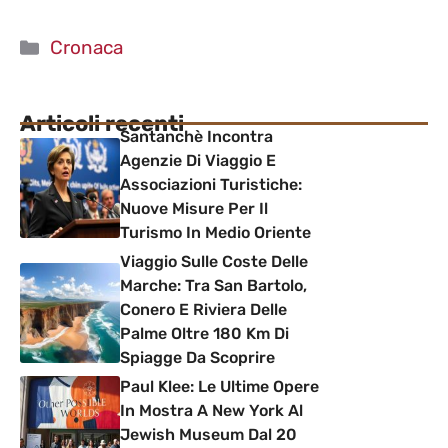
Categorie
Cronaca
Articoli recenti
Santanchè Incontra
Agenzie Di Viaggio E
Associazioni Turistiche:
Nuove Misure Per Il
Turismo In Medio Oriente
Viaggio Sulle Coste Delle
Marche: Tra San Bartolo,
Conero E Riviera Delle
Palme Oltre 180 Km Di
Spiagge Da Scoprire
Paul Klee: Le Ultime Opere
In Mostra A New York Al
Jewish Museum Dal 20