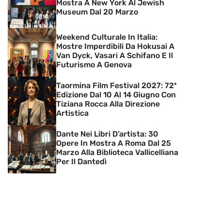
Mostra A New York Al Jewish
Museum Dal 20 Marzo
Weekend Culturale In Italia:
Mostre Imperdibili Da Hokusai A
Van Dyck, Vasari A Schifano E Il
Futurismo A Genova
Taormina Film Festival 2027: 72ª
Edizione Dal 10 Al 14 Giugno Con
Tiziana Rocca Alla Direzione
Artistica
Dante Nei Libri D’artista: 30
Opere In Mostra A Roma Dal 25
Marzo Alla Biblioteca Vallicelliana
Per Il Dantedì