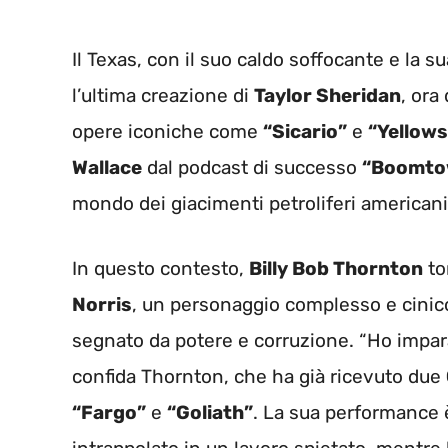
Il Texas, con il suo caldo soffocante e la s
l’ultima creazione di
Taylor Sheridan
, ora
opere iconiche come
“Sicario”
e
“Yellow
Wallace
dal podcast di successo
“Boomto
mondo dei giacimenti petroliferi americani
In questo contesto,
Billy Bob Thornton
to
Norris
, un personaggio complesso e cinic
segnato da potere e corruzione. “Ho impa
confida Thornton, che ha già ricevuto due
“Fargo”
e
“Goliath”
. La sua performance è