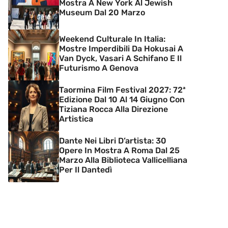
Mostra A New York Al Jewish
Museum Dal 20 Marzo
Weekend Culturale In Italia:
Mostre Imperdibili Da Hokusai A
Van Dyck, Vasari A Schifano E Il
Futurismo A Genova
Taormina Film Festival 2027: 72ª
Edizione Dal 10 Al 14 Giugno Con
Tiziana Rocca Alla Direzione
Artistica
Dante Nei Libri D’artista: 30
Opere In Mostra A Roma Dal 25
Marzo Alla Biblioteca Vallicelliana
Per Il Dantedì