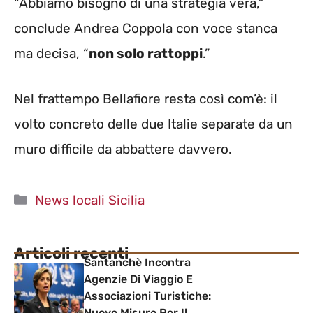
“Abbiamo bisogno di una strategia vera,”
conclude Andrea Coppola con voce stanca
ma decisa, “
non solo rattoppi
.”
Nel frattempo Bellafiore resta così com’è: il
volto concreto delle due Italie separate da un
muro difficile da abbattere davvero.
Categorie
News locali Sicilia
Articoli recenti
Santanchè Incontra
Agenzie Di Viaggio E
Associazioni Turistiche:
Nuove Misure Per Il