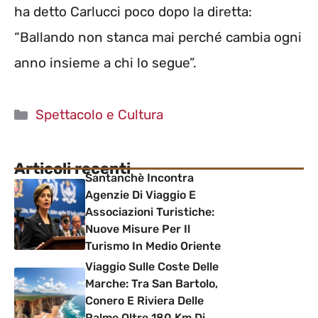
ha detto Carlucci poco dopo la diretta:
“Ballando non stanca mai perché cambia ogni
anno insieme a chi lo segue”.
Categorie
Spettacolo e Cultura
Articoli recenti
Santanchè Incontra
Agenzie Di Viaggio E
Associazioni Turistiche:
Nuove Misure Per Il
Turismo In Medio Oriente
Viaggio Sulle Coste Delle
Marche: Tra San Bartolo,
Conero E Riviera Delle
Palme Oltre 180 Km Di