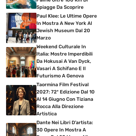
Spiagge Da Scoprire
Paul Klee: Le Ultime Opere
In Mostra A New York Al
Jewish Museum Dal 20
Marzo
Weekend Culturale In
Italia: Mostre Imperdibili
Da Hokusai A Van Dyck,
Vasari A Schifano E Il
Futurismo A Genova
Taormina Film Festival
2027: 72ª Edizione Dal 10
Al 14 Giugno Con Tiziana
Rocca Alla Direzione
Artistica
Dante Nei Libri D’artista:
30 Opere In Mostra A