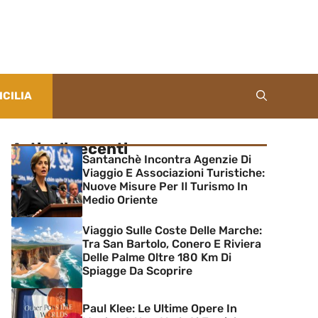
ICILIA
Articoli recenti
Santanchè Incontra Agenzie Di
Viaggio E Associazioni Turistiche:
Nuove Misure Per Il Turismo In
Medio Oriente
Viaggio Sulle Coste Delle Marche:
Tra San Bartolo, Conero E Riviera
Delle Palme Oltre 180 Km Di
Spiagge Da Scoprire
Paul Klee: Le Ultime Opere In