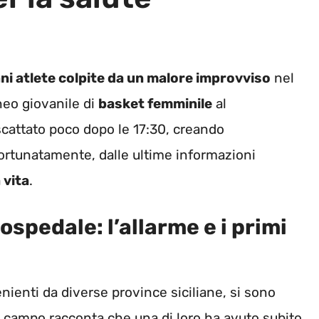
ni atlete colpite da un malore improvviso
nel
neo giovanile di
basket femminile
al
 scattato poco dopo le 17:30, creando
Fortunatamente, dalle ultime informazioni
 vita
.
ospedale: l’allarme e i primi
venienti da diverse province siciliane, si sono
do campo racconta che una di loro ha avuto subito