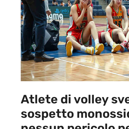
Atlete di volley s
sospetto monossid
nessun pericolo pe