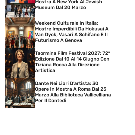
Mostra A New York Al Jewish
Museum Dal 20 Marzo
Weekend Culturale In Italia:
Mostre Imperdibili Da Hokusai A
Van Dyck, Vasari A Schifano E Il
Futurismo A Genova
Taormina Film Festival 2027: 72ª
Edizione Dal 10 Al 14 Giugno Con
Tiziana Rocca Alla Direzione
Artistica
Dante Nei Libri D’artista: 30
Opere In Mostra A Roma Dal 25
Marzo Alla Biblioteca Vallicelliana
Per Il Dantedì