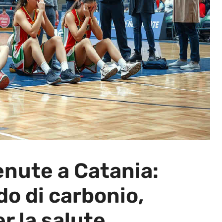
venute a Catania:
o di carbonio,
r la salute