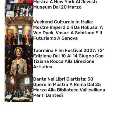
Mostra A New York Al Jewish
Museum Dal 20 Marzo
Weekend Culturale In Italia:
Mostre Imperdibili Da Hokusai A
Van Dyck, Vasari A Schifano E Il
Futurismo A Genova
Taormina Film Festival 2027: 72ª
Edizione Dal 10 Al 14 Giugno Con
Tiziana Rocca Alla Direzione
Artistica
Dante Nei Libri D’artista: 30
Opere In Mostra A Roma Dal 25
Marzo Alla Biblioteca Vallicelliana
Per Il Dantedì