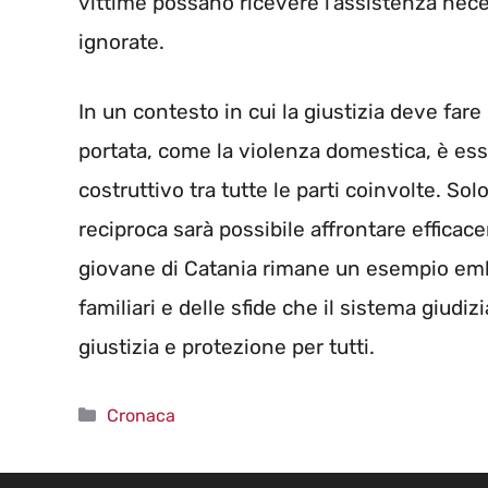
vittime possano ricevere l’assistenza neces
ignorate.
In un contesto in cui la giustizia deve fare
portata, come la violenza domestica, è es
costruttivo tra tutte le parti coinvolte. S
reciproca sarà possibile affrontare effica
giovane di Catania rimane un esempio emb
familiari e delle sfide che il sistema giudiz
giustizia e protezione per tutti.
Categorie
Cronaca