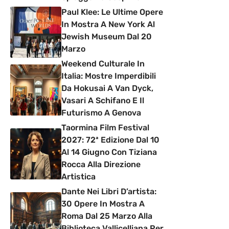
Paul Klee: Le Ultime Opere
In Mostra A New York Al
Jewish Museum Dal 20
Marzo
Weekend Culturale In
Italia: Mostre Imperdibili
Da Hokusai A Van Dyck,
Vasari A Schifano E Il
Futurismo A Genova
Taormina Film Festival
2027: 72ª Edizione Dal 10
Al 14 Giugno Con Tiziana
Rocca Alla Direzione
Artistica
Dante Nei Libri D’artista:
30 Opere In Mostra A
Roma Dal 25 Marzo Alla
Biblioteca Vallicelliana Per