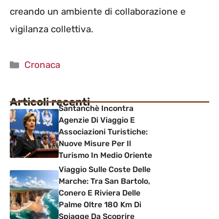
creando un ambiente di collaborazione e
vigilanza collettiva.
Categorie
Cronaca
Articoli recenti
Santanchè Incontra
Agenzie Di Viaggio E
Associazioni Turistiche:
Nuove Misure Per Il
Turismo In Medio Oriente
Viaggio Sulle Coste Delle
Marche: Tra San Bartolo,
Conero E Riviera Delle
Palme Oltre 180 Km Di
Spiagge Da Scoprire