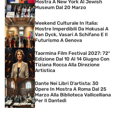
Mostra A New York Al Jewish
Museum Dal 20 Marzo
Weekend Culturale In Italia:
Mostre Imperdibili Da Hokusai A
Van Dyck, Vasari A Schifano E Il
Futurismo A Genova
Taormina Film Festival 2027: 72ª
Edizione Dal 10 Al 14 Giugno Con
Tiziana Rocca Alla Direzione
Artistica
Dante Nei Libri D’artista: 30
Opere In Mostra A Roma Dal 25
Marzo Alla Biblioteca Vallicelliana
Per Il Dantedì