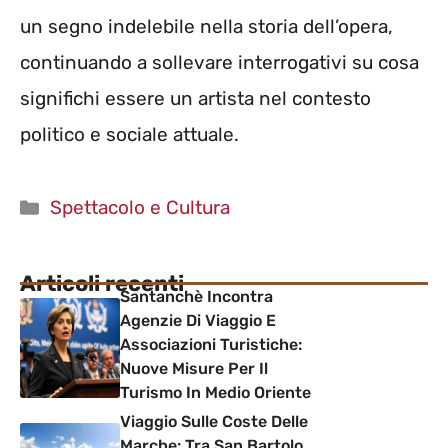
un segno indelebile nella storia dell’opera,
continuando a sollevare interrogativi su cosa
significhi essere un artista nel contesto
politico e sociale attuale.
Categorie
Spettacolo e Cultura
Articoli recenti
Santanchè Incontra
Agenzie Di Viaggio E
Associazioni Turistiche:
Nuove Misure Per Il
Turismo In Medio Oriente
Viaggio Sulle Coste Delle
Marche: Tra San Bartolo,