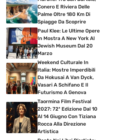
Conero E Riviera Delle
Palme Oltre 180 Km Di
Spiagge Da Scoprire
Paul Klee: Le Ultime Opere
In Mostra A New York Al
Jewish Museum Dal 20
Marzo
Weekend Culturale In
Italia: Mostre Imperdibili
Da Hokusai A Van Dyck,
Vasari A Schifano E Il
Futurismo A Genova
Taormina Film Festival
2027: 72ª Edizione Dal 10
Al 14 Giugno Con Tiziana
Rocca Alla Direzione
Artistica