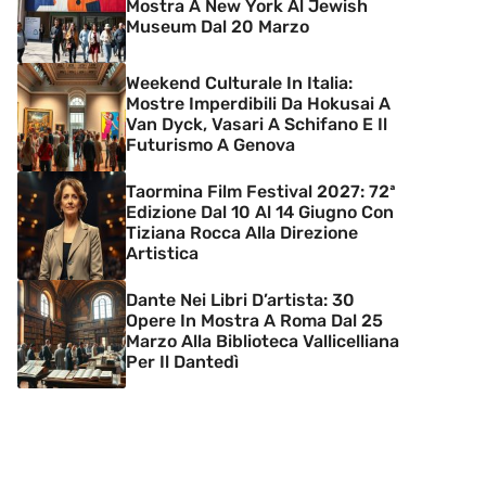
Mostra A New York Al Jewish
Museum Dal 20 Marzo
Weekend Culturale In Italia:
Mostre Imperdibili Da Hokusai A
Van Dyck, Vasari A Schifano E Il
Futurismo A Genova
Taormina Film Festival 2027: 72ª
Edizione Dal 10 Al 14 Giugno Con
Tiziana Rocca Alla Direzione
Artistica
Dante Nei Libri D’artista: 30
Opere In Mostra A Roma Dal 25
Marzo Alla Biblioteca Vallicelliana
Per Il Dantedì