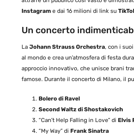
attrarre un pubblico così vasto è dimostrat
Instagram
e dai 16 milioni di link su
TikTo
Un concerto indimenticab
La
Johann Strauss Orchestra
, con i suo
al mondo e crea un’atmosfera di festa duran
approccio innovativo, che unisce brani tra
famose. Durante il concerto di Milano, il 
Bolero di Ravel
Second Waltz di Shostakovich
“Can’t Help Falling in Love” di
Elvis
“My Way” di
Frank Sinatra