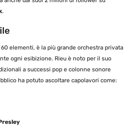
a anche dai suoi 2 milioni di follower su
k
.
ile
i 60 elementi, è la più grande orchestra privata
te ogni esibizione. Rieu è noto per il suo
dizionali a successi pop e colonne sonore
pubblico ha potuto ascoltare capolavori come:
 Presley