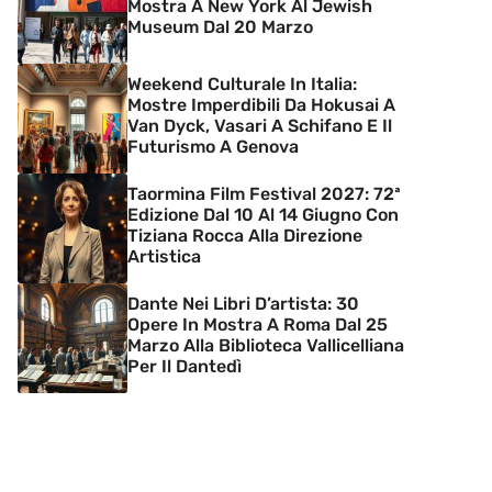
Mostra A New York Al Jewish
Museum Dal 20 Marzo
Weekend Culturale In Italia:
Mostre Imperdibili Da Hokusai A
Van Dyck, Vasari A Schifano E Il
Futurismo A Genova
Taormina Film Festival 2027: 72ª
Edizione Dal 10 Al 14 Giugno Con
Tiziana Rocca Alla Direzione
Artistica
Dante Nei Libri D’artista: 30
Opere In Mostra A Roma Dal 25
Marzo Alla Biblioteca Vallicelliana
Per Il Dantedì