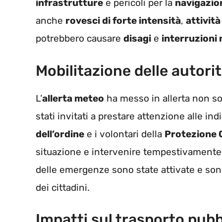
infrastrutture
e pericoli per la
navigazio
anche
rovesci di forte intensità
,
attività
potrebbero causare
disagi
e
interruzioni 
Mobilitazione delle autorit
L’
allerta meteo
ha messo in allerta non sol
stati invitati a prestare attenzione alle ind
dell’ordine
e i volontari della
Protezione C
situazione e intervenire tempestivamente 
delle emergenze sono state attivate e sono
dei cittadini.
Impatti sul trasporto pubbl