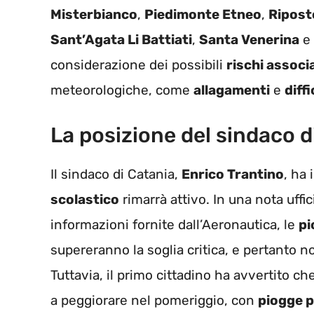
Misterbianco
,
Piedimonte Etneo
,
Ripost
Sant’Agata Li Battiati
,
Santa Venerina
e
considerazione dei possibili
rischi associ
meteorologiche, come
allagamenti
e
diff
La posizione del sindaco d
Il sindaco di Catania,
Enrico Trantino
, ha
scolastico
rimarrà attivo. In una nota uffic
informazioni fornite dall’Aeronautica, le
pi
supereranno la soglia critica, e pertanto n
Tuttavia, il primo cittadino ha avvertito ch
a peggiorare nel pomeriggio, con
piogge p