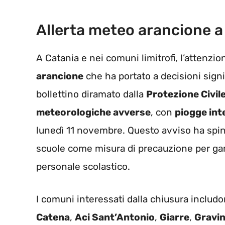
Allerta meteo arancione a
A Catania e nei comuni limitrofi, l’attenzion
arancione
che ha portato a decisioni signi
bollettino diramato dalla
Protezione Civil
meteorologiche avverse
, con
piogge int
lunedì 11 novembre. Questo avviso ha spint
scuole come misura di precauzione per gar
personale scolastico.
I comuni interessati dalla chiusura includ
Catena
,
Aci Sant’Antonio
,
Giarre
,
Gravin