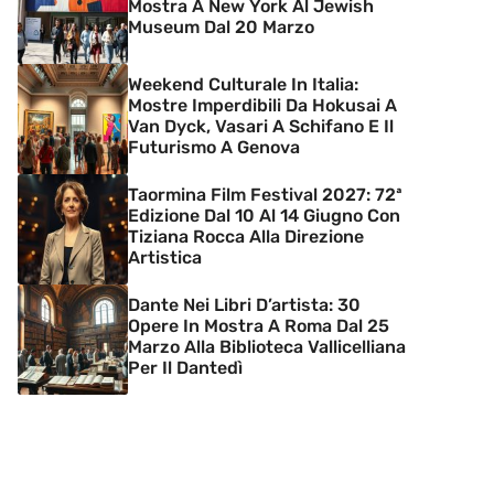
Mostra A New York Al Jewish
Museum Dal 20 Marzo
Weekend Culturale In Italia:
Mostre Imperdibili Da Hokusai A
Van Dyck, Vasari A Schifano E Il
Futurismo A Genova
Taormina Film Festival 2027: 72ª
Edizione Dal 10 Al 14 Giugno Con
Tiziana Rocca Alla Direzione
Artistica
Dante Nei Libri D’artista: 30
Opere In Mostra A Roma Dal 25
Marzo Alla Biblioteca Vallicelliana
Per Il Dantedì