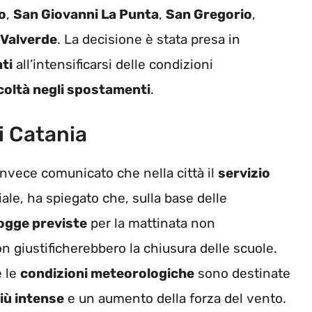
o
,
San Giovanni La Punta
,
San Gregorio
,
Valverde
. La decisione è stata presa in
ati
all’intensificarsi delle condizioni
icoltà negli spostamenti
.
i Catania
 invece comunicato che nella città il
servizio
iale, ha spiegato che, sulla base delle
ogge previste
per la mattinata non
on giustificherebbero la chiusura delle scuole.
e le
condizioni meteorologiche
sono destinate
iù intense
e un aumento della forza del vento.