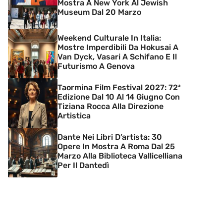
Mostra A New York Al Jewish
Museum Dal 20 Marzo
Weekend Culturale In Italia:
Mostre Imperdibili Da Hokusai A
Van Dyck, Vasari A Schifano E Il
Futurismo A Genova
Taormina Film Festival 2027: 72ª
Edizione Dal 10 Al 14 Giugno Con
Tiziana Rocca Alla Direzione
Artistica
Dante Nei Libri D’artista: 30
Opere In Mostra A Roma Dal 25
Marzo Alla Biblioteca Vallicelliana
Per Il Dantedì