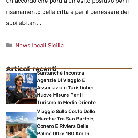
un accordo che porti a un esito positivo per il
risanamento della città e per il benessere dei
suoi abitanti.
Categorie
News locali Sicilia
Articoli recenti
Santanchè Incontra
Agenzie Di Viaggio E
Associazioni Turistiche:
Nuove Misure Per Il
Turismo In Medio Oriente
Viaggio Sulle Coste Delle
Marche: Tra San Bartolo,
Conero E Riviera Delle
Palme Oltre 180 Km Di