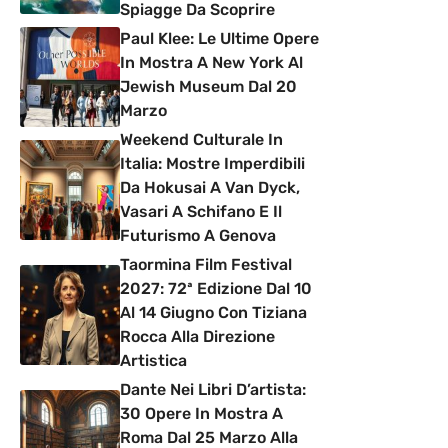
Spiagge Da Scoprire
Paul Klee: Le Ultime Opere
In Mostra A New York Al
Jewish Museum Dal 20
Marzo
Weekend Culturale In
Italia: Mostre Imperdibili
Da Hokusai A Van Dyck,
Vasari A Schifano E Il
Futurismo A Genova
Taormina Film Festival
2027: 72ª Edizione Dal 10
Al 14 Giugno Con Tiziana
Rocca Alla Direzione
Artistica
Dante Nei Libri D’artista:
30 Opere In Mostra A
Roma Dal 25 Marzo Alla