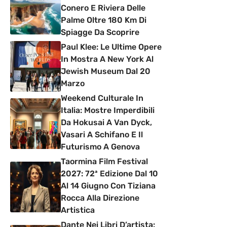
Conero E Riviera Delle
Palme Oltre 180 Km Di
Spiagge Da Scoprire
Paul Klee: Le Ultime Opere
In Mostra A New York Al
Jewish Museum Dal 20
Marzo
Weekend Culturale In
Italia: Mostre Imperdibili
Da Hokusai A Van Dyck,
Vasari A Schifano E Il
Futurismo A Genova
Taormina Film Festival
2027: 72ª Edizione Dal 10
Al 14 Giugno Con Tiziana
Rocca Alla Direzione
Artistica
Dante Nei Libri D’artista: