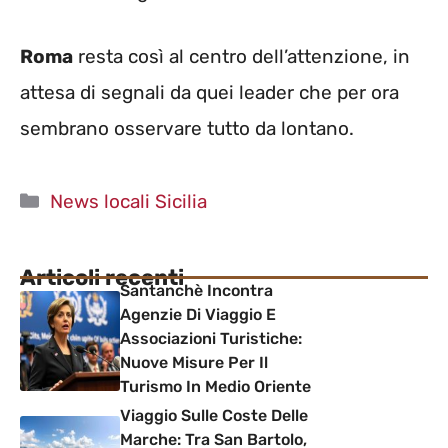
Roma
resta così al centro dell’attenzione, in
attesa di segnali da quei leader che per ora
sembrano osservare tutto da lontano.
Categorie
News locali Sicilia
Articoli recenti
Santanchè Incontra
Agenzie Di Viaggio E
Associazioni Turistiche:
Nuove Misure Per Il
Turismo In Medio Oriente
Viaggio Sulle Coste Delle
Marche: Tra San Bartolo,