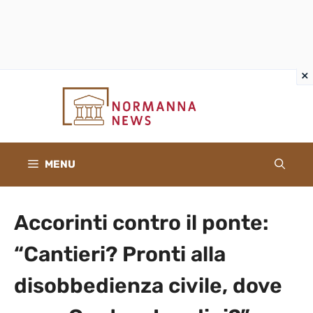
×
×
Vai
al
contenuto
MENU
Accorinti contro il ponte:
“Cantieri? Pronti alla
disobbedienza civile, dove