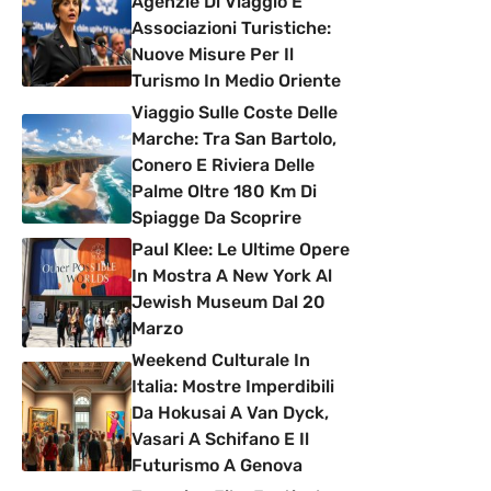
Agenzie Di Viaggio E
Associazioni Turistiche:
Nuove Misure Per Il
Turismo In Medio Oriente
Viaggio Sulle Coste Delle
Marche: Tra San Bartolo,
Conero E Riviera Delle
Palme Oltre 180 Km Di
Spiagge Da Scoprire
Paul Klee: Le Ultime Opere
In Mostra A New York Al
Jewish Museum Dal 20
Marzo
Weekend Culturale In
Italia: Mostre Imperdibili
Da Hokusai A Van Dyck,
Vasari A Schifano E Il
Futurismo A Genova